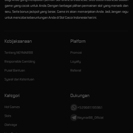
game yang cocok untuk Anda. Dengan berbagai pilihan permainan slot yang menarik dan
seru, Serta bonus jackpot yang besar, Game ini akan memanjakan Anda. Jadi, Jangan ragu
untuk mencoba keberuntungan Anda di Slot Gacor Indonesia hari ini.
Kebijaksanaan
Platform
Tentang NEYMAR88
Promosi
Responsible Gambling
Loyalty
Pusat Bantuan
Referral
Syarat dan Ketentuan
Kategori
Dukungan
Hot Games
+529681195961
Slots
Neymar88_Official
Olahraga