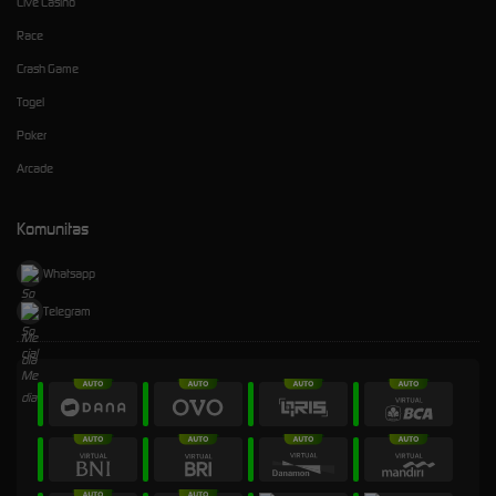
Live Casino
Race
Crash Game
Togel
Poker
Arcade
Komunitas
Whatsapp
Telegram