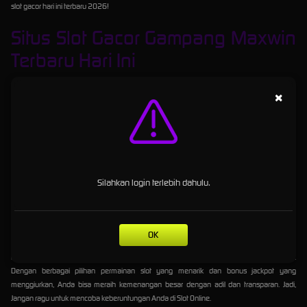
slot gacor hari ini terbaru 2026!
Situs Slot Gacor Gampang Maxwin
Terbaru Hari Ini
Situs slot gacor merupakan salah satu permainan yang paling digemari oleh para
×
penggemar judi slot online. Saat ini, Salah satu jenis slot yang sedang populer adalah slot
terbaru. Situs ini menawarkan berbagai game slot menarik yang bisa memberikan
keuntungan besar bagi para pemainnya. Ingin tahu game apa saja yang sedang gacor saat
ini? Yuk, Simak 7 game slot gacor yang gampang maxwin hari ini:
Slot
Slot
merupakan salah satu game slot gacor yang sangat digemari oleh para pemain slot
Silahkan login terlebih dahulu.
online. Dengan bonus jackpot yang besar dan gameplay yang seru, Tidak heran jika game
ini menjadi favorit banyak orang. Tampilan grafis yang menarik dan sistem permainan yang
fair membuat Slot Zeus menjadi pilihan tepat untuk Anda yang ingin menang dengan
mudah.
OK
Slot Online
Ingin bermain game slot gacor secara online? Game Slot Online adalah jawabannya.
Dengan berbagai pilihan permainan slot yang menarik dan bonus jackpot yang
menggiurkan, Anda bisa meraih kemenangan besar dengan adil dan transparan. Jadi,
Jangan ragu untuk mencoba keberuntungan Anda di Slot Online.