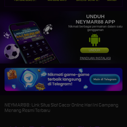
UNDUH
NEYMAR88 APP
Nikmati berbagai permainan dalam satu
genggaman
UNDUH
PANDUAN INSTALASI
NEYMAR88: Link Situs Slot Gacor Online Hari Ini Gampang
Menang Resmi Terbaru