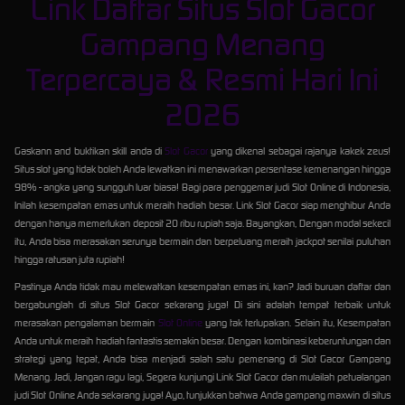
Link Daftar Situs Slot Gacor
Gampang Menang
Terpercaya & Resmi Hari Ini
2026
Gaskann and buktikan skill anda di
Slot Gacor
yang dikenal sebagai rajanya kakek zeus!
Situs slot yang tidak boleh Anda lewatkan ini menawarkan persentase kemenangan hingga
98% - angka yang sungguh luar biasa! Bagi para penggemar judi Slot Online di Indonesia,
Inilah kesempatan emas untuk meraih hadiah besar. Link Slot Gacor siap menghibur Anda
dengan hanya memerlukan deposit 20 ribu rupiah saja. Bayangkan, Dengan modal sekecil
itu, Anda bisa merasakan serunya bermain dan berpeluang meraih jackpot senilai puluhan
hingga ratusan juta rupiah!
Pastinya Anda tidak mau melewatkan kesempatan emas ini, kan? Jadi buruan daftar dan
bergabunglah di situs Slot Gacor sekarang juga! Di sini adalah tempat terbaik untuk
merasakan pengalaman bermain
Slot Online
yang tak terlupakan. Selain itu, Kesempatan
Anda untuk meraih hadiah fantastis semakin besar. Dengan kombinasi keberuntungan dan
strategi yang tepat, Anda bisa menjadi salah satu pemenang di Slot Gacor Gampang
Menang. Jadi, Jangan ragu lagi, Segera kunjungi Link Slot Gacor dan mulailah petualangan
judi Slot Online Anda sekarang juga! Ayo, tunjukkan bahwa Anda gampang maxwin di situs