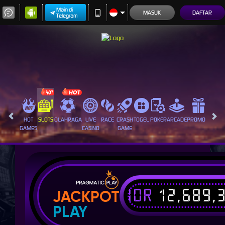
Main di
MASUK
DAFTAR
Telegram
HOT
SLOTS
OLAHRAGA
LIVE
RACE
CRASH
TOGEL
POKER
ARCADE
PROMOSI
GAMES
CASINO
GAME
IDR
12,689,
JACKPOT
PLAY