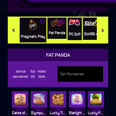
i
i
i
i
i
Jili
Fat Panda
Slot88 x PP
PG Soft
Pragmatic Play
FAT PANDA
Semua
Top
Video
permainan
20
Slots
Gates of Olympus POP
Olympus Wins
Lucky Tiger 1000
Starlight Wins
Lucky Fortune Tree