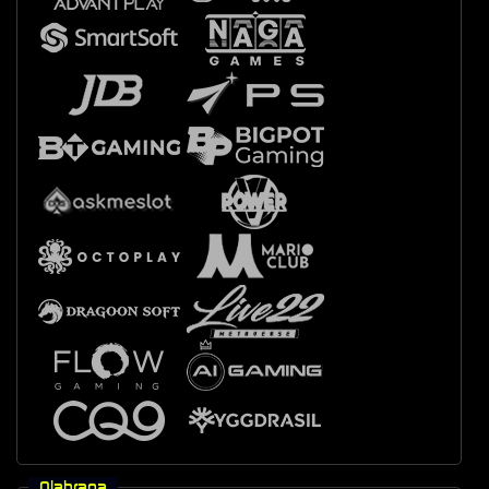
Olahraga