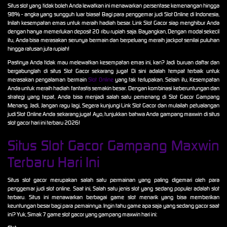
Situs slot yang tidak boleh Anda lewatkan ini menawarkan persentase kemenangan hingga
98% - angka yang sungguh luar biasa! Bagi para penggemar judi Slot Online di Indonesia,
Inilah kesempatan emas untuk meraih hadiah besar. Link Slot Gacor siap menghibur Anda
dengan hanya memerlukan deposit 20 ribu rupiah saja. Bayangkan, Dengan modal sekecil
itu, Anda bisa merasakan serunya bermain dan berpeluang meraih jackpot senilai puluhan
hingga ratusan juta rupiah!
Pastinya Anda tidak mau melewatkan kesempatan emas ini, kan? Jadi buruan daftar dan
bergabunglah di situs Slot Gacor sekarang juga! Di sini adalah tempat terbaik untuk
merasakan pengalaman bermain
Slot Online
yang tak terlupakan. Selain itu, Kesempatan
Anda untuk meraih hadiah fantastis semakin besar. Dengan kombinasi keberuntungan dan
strategi yang tepat, Anda bisa menjadi salah satu pemenang di Slot Gacor Gampang
Menang. Jadi, Jangan ragu lagi, Segera kunjungi Link Slot Gacor dan mulailah petualangan
judi Slot Online Anda sekarang juga! Ayo, tunjukkan bahwa Anda gampang maxwin di situs
slot gacor hari ini terbaru 2026!
Situs Slot Gacor Gampang Maxwin
Terbaru Hari Ini
Situs slot gacor merupakan salah satu permainan yang paling digemari oleh para
penggemar judi slot online. Saat ini, Salah satu jenis slot yang sedang populer adalah slot
terbaru. Situs ini menawarkan berbagai game slot menarik yang bisa memberikan
keuntungan besar bagi para pemainnya. Ingin tahu game apa saja yang sedang gacor saat
ini? Yuk, Simak 7 game slot gacor yang gampang maxwin hari ini: