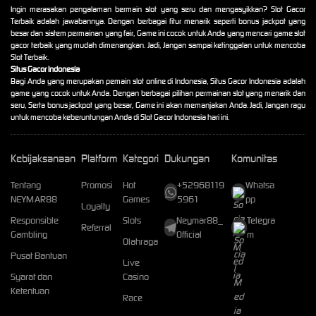
Ingin merasakan pengalaman bermain slot yang seru dan mengasyikkan? Slot Gacor
Terbaik adalah jawabannya. Dengan berbagai fitur menarik seperti bonus jackpot yang
besar dan sistem permainan yang fair, Game ini cocok untuk Anda yang mencari game slot
gacor terbaik yang mudah dimenangkan. Jadi, Jangan sampai ketinggalan untuk mencoba
Slot Terbaik.
Situs Gacor Indonesia
Bagi Anda yang merupakan pemain slot online di Indonesia, Situs Gacor Indonesia adalah
game yang cocok untuk Anda. Dengan berbagai pilihan permainan slot yang menarik dan
seru, Serta bonus jackpot yang besar, Game ini akan memanjakan Anda. Jadi, Jangan ragu
untuk mencoba keberuntungan Anda di Slot Gacor Indonesia hari ini.
Kebijaksanaan
Platform
Kategori
Dukungan
Komunitas
Tentang
Promosi
Hot
+52968119
Whatsa
NEYMAR88
Games
5961
pp
Loyalty
Responsible
Slots
Neymar88_
Telegra
Referral
Gambling
Official
m
Olahraga
Pusat Bantuan
Live
Syarat dan
Casino
Ketentuan
Race