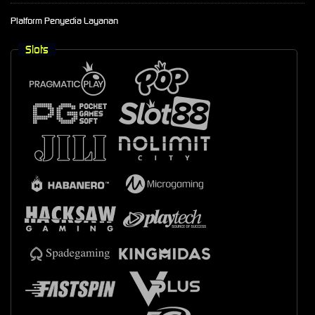
Platform Penyedia Layanan
Slots