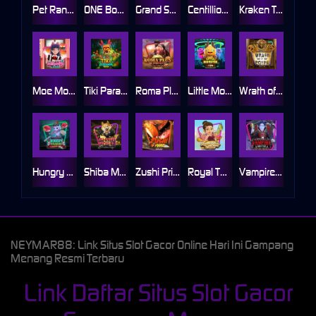
Pet Ranger
ONE Boxing
Grand Shine
Centillion Gods
Kraken Treasure
Moe Moe Cute
Tiki Paradise
Roma Plus
Little Monster
Wrath of Egypt
Hungry Krahung
Shiba Mogul
Zushi Prime
Royal Thai Dessert
Vampire Hunter
NEYMAR88: Link Situs Slot Gacor Online Hari Ini Gampang
Menang Resmi Terbaru
Link Daftar Situs Slot Gacor