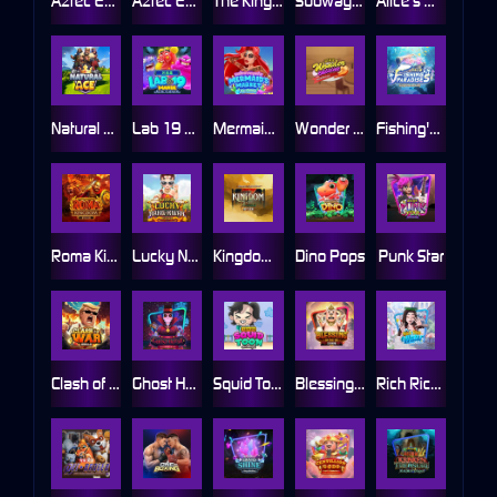
Aztec Empire
Aztec Empire 1000
The King Joker
Subway Runner
Alice's Wonder
Natural Ace
Lab 19 Mania
Mermaid's Market
Wonder Cuisine
Fishing's Paradise
Roma Kingdom
Lucky NangKwak
Kingdom Z
Dino Pops
Punk Star
Clash of War
Ghost House
Squid Toon
Blessing of the Ox
Rich Rich Water