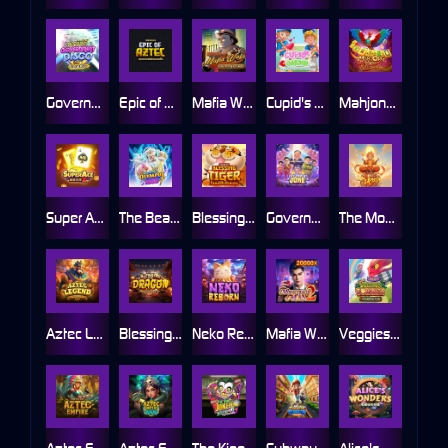
Government Disco
Epic of Aztec
Mafia Ways
Cupid's Garden
Mahjong of the Phoenix
Super Ace X
The Beat of Olympus 1000
Blessing of the Tiger
Government Joke
The Monkey King
Aztec Legend
Blessing of the Dragon
Neko Reborn
Mafia Ways II : Metro Haven Heist
Veggies Bonanza