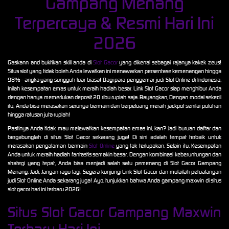
Gampang Menang
Terpercaya & Resmi Hari Ini
2026
Gaskann and buktikan skill anda di
Slot Gacor
yang dikenal sebagai rajanya kakek zeus!
Situs slot yang tidak boleh Anda lewatkan ini menawarkan persentase kemenangan hingga
98% - angka yang sungguh luar biasa! Bagi para penggemar judi Slot Online di Indonesia,
Inilah kesempatan emas untuk meraih hadiah besar. Link Slot Gacor siap menghibur Anda
dengan hanya memerlukan deposit 20 ribu rupiah saja. Bayangkan, Dengan modal sekecil
itu, Anda bisa merasakan serunya bermain dan berpeluang meraih jackpot senilai puluhan
hingga ratusan juta rupiah!
Pastinya Anda tidak mau melewatkan kesempatan emas ini, kan? Jadi buruan daftar dan
bergabunglah di situs Slot Gacor sekarang juga! Di sini adalah tempat terbaik untuk
merasakan pengalaman bermain
Slot Online
yang tak terlupakan. Selain itu, Kesempatan
Anda untuk meraih hadiah fantastis semakin besar. Dengan kombinasi keberuntungan dan
strategi yang tepat, Anda bisa menjadi salah satu pemenang di Slot Gacor Gampang
Menang. Jadi, Jangan ragu lagi, Segera kunjungi Link Slot Gacor dan mulailah petualangan
judi Slot Online Anda sekarang juga! Ayo, tunjukkan bahwa Anda gampang maxwin di situs
slot gacor hari ini terbaru 2026!
Situs Slot Gacor Gampang Maxwin
Terbaru Hari Ini