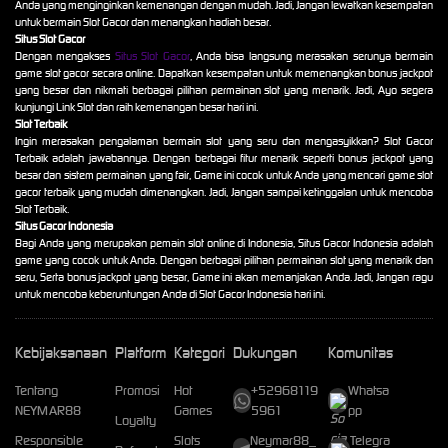
Anda yang menginginkan kemenangan dengan mudah. Jadi, Jangan lewatkan kesempatan
untuk bermain Slot Gacor dan menangkan hadiah besar.
Situs Slot Gacor
Dengan mengakses
Situs Slot Gacor
, Anda bisa langsung merasakan serunya bermain
game slot gacor secara online. Dapatkan kesempatan untuk memenangkan bonus jackpot
yang besar dan nikmati berbagai pilihan permainan slot yang menarik. Jadi, Ayo segera
kunjungi Link Slot dan raih kemenangan besar hari ini.
Slot Terbaik
Ingin merasakan pengalaman bermain slot yang seru dan mengasyikkan? Slot Gacor
Terbaik adalah jawabannya. Dengan berbagai fitur menarik seperti bonus jackpot yang
besar dan sistem permainan yang fair, Game ini cocok untuk Anda yang mencari game slot
gacor terbaik yang mudah dimenangkan. Jadi, Jangan sampai ketinggalan untuk mencoba
Slot Terbaik.
Situs Gacor Indonesia
Bagi Anda yang merupakan pemain slot online di Indonesia, Situs Gacor Indonesia adalah
game yang cocok untuk Anda. Dengan berbagai pilihan permainan slot yang menarik dan
seru, Serta bonus jackpot yang besar, Game ini akan memanjakan Anda. Jadi, Jangan ragu
untuk mencoba keberuntungan Anda di Slot Gacor Indonesia hari ini.
Kebijaksanaan
Platform
Kategori
Dukungan
Komunitas
Tentang
Promosi
Hot
+52968119
Whatsa
NEYMAR88
Games
5961
pp
Loyalty
Responsible
Slots
Neymar88_
Telegra