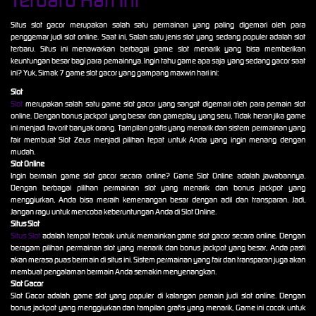
Situs slot gacor merupakan salah satu permainan yang paling digemari oleh para
penggemar judi slot online. Saat ini, Salah satu jenis slot yang sedang populer adalah slot
terbaru. Situs ini menawarkan berbagai game slot menarik yang bisa memberikan
keuntungan besar bagi para pemainnya. Ingin tahu game apa saja yang sedang gacor saat
ini? Yuk, Simak 7 game slot gacor yang gampang maxwin hari ini:
Slot
Slot
merupakan salah satu game slot gacor yang sangat digemari oleh para pemain slot
online. Dengan bonus jackpot yang besar dan gameplay yang seru, Tidak heran jika game
ini menjadi favorit banyak orang. Tampilan grafis yang menarik dan sistem permainan yang
fair membuat Slot Zeus menjadi pilihan tepat untuk Anda yang ingin menang dengan
mudah.
Slot Online
Ingin bermain game slot gacor secara online? Game Slot Online adalah jawabannya.
Dengan berbagai pilihan permainan slot yang menarik dan bonus jackpot yang
menggiurkan, Anda bisa meraih kemenangan besar dengan adil dan transparan. Jadi,
Jangan ragu untuk mencoba keberuntungan Anda di Slot Online.
Situs Slot
Situs Slot
adalah tempat terbaik untuk memainkan game slot gacor secara online. Dengan
beragam pilihan permainan slot yang menarik dan bonus jackpot yang besar, Anda pasti
akan merasa puas bermain di situs ini. Sistem permainan yang fair dan transparan juga akan
membuat pengalaman bermain Anda semakin menyenangkan.
Slot Gacor
Slot Gacor adalah game slot yang populer di kalangan pemain judi slot online. Dengan
bonus jackpot yang menggiurkan dan tampilan grafis yang menarik, Game ini cocok untuk