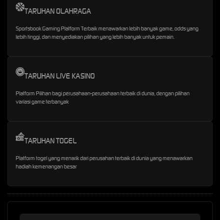
TARUHAN OLAHRAGA
Sportsbook Gaming Platform Terbaik menawarkan lebih banyak game, odds yang
lebih tinggi, dan menyediakan pilihan yang lebih banyak untuk pemain.
TARUHAN LIVE KASINO
Platform Pilihan bagi perusahaan-perusahaan terbaik di dunia, dengan pilihan
variasi game terbanyak
TARUHAN TOGEL
Platform togel yang menarik dari perusahan terbaik di dunia yang menawarkan
hadiah kemenangan besar