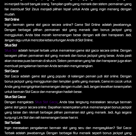
ini menjadi favorit banyak orang. Tampilan grafis yang menarik dan sistem permainan yang
fair membuat Slot Zeus menjadi pilihan tepat untuk Anda yang ingin menang dengan
mudah.
Slot Online
Ingin bermain game slot gacor secara online? Game Slot Online adalah jawabannya.
Dengan berbagai pilihan permainan slot yang menarik dan bonus jackpot yang
menggiurkan, Anda bisa meraih kemenangan besar dengan adil dan transparan. Jadi,
Jangan ragu untuk mencoba keberuntungan Anda di Slot Online.
Situs Slot
Situs Slot
adalah tempat terbaik untuk memainkan game slot gacor secara online. Dengan
beragam pilihan permainan slot yang menarik dan bonus jackpot yang besar, Anda pasti
akan merasa puas bermain di situs ini. Sistem permainan yang fair dan transparan juga akan
membuat pengalaman bermain Anda semakin menyenangkan.
Slot Gacor
Slot Gacor adalah game slot yang populer di kalangan pemain judi slot online. Dengan
bonus jackpot yang menggiurkan dan tampilan grafis yang menarik, Game ini cocok untuk
Anda yang menginginkan kemenangan dengan mudah. Jadi, Jangan lewatkan kesempatan
untuk bermain Slot Gacor dan menangkan hadiah besar.
Situs Slot Gacor
Dengan mengakses
Situs Slot Gacor
, Anda bisa langsung merasakan serunya bermain
game slot gacor secara online. Dapatkan kesempatan untuk memenangkan bonus jackpot
yang besar dan nikmati berbagai pilihan permainan slot yang menarik. Jadi, Ayo segera
kunjungi Link Slot dan raih kemenangan besar hari ini.
Slot Terbaik
Ingin merasakan pengalaman bermain slot yang seru dan mengasyikkan? Slot Gacor
Terbaik adalah jawabannya. Dengan berbagai fitur menarik seperti bonus jackpot yang