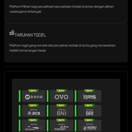
Platform Pilihan bagi perusahaan-perusahaan terbaik di dunia, dengan pilihan
variasi game terbanyak
TARUHAN TOGEL
Platform togel yang menarik dari perusahan terbaik di dunia yang menawarkan
hadiah kemenangan besar