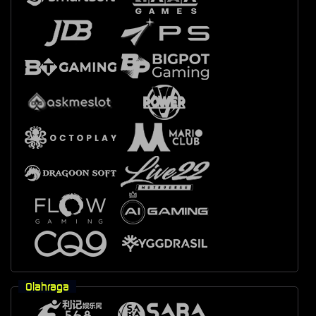
Olahraga