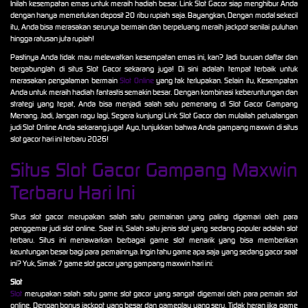
Inilah kesempatan emas untuk meraih hadiah besar. Link Slot Gacor siap menghibur Anda
dengan hanya memerlukan deposit 20 ribu rupiah saja. Bayangkan, Dengan modal sekecil
itu, Anda bisa merasakan serunya bermain dan berpeluang meraih jackpot senilai puluhan
hingga ratusan juta rupiah!
Pastinya Anda tidak mau melewatkan kesempatan emas ini, kan? Jadi buruan daftar dan
bergabunglah di situs Slot Gacor sekarang juga! Di sini adalah tempat terbaik untuk
merasakan pengalaman bermain
Slot Online
yang tak terlupakan. Selain itu, Kesempatan
Anda untuk meraih hadiah fantastis semakin besar. Dengan kombinasi keberuntungan dan
strategi yang tepat, Anda bisa menjadi salah satu pemenang di Slot Gacor Gampang
Menang. Jadi, Jangan ragu lagi, Segera kunjungi Link Slot Gacor dan mulailah petualangan
judi Slot Online Anda sekarang juga! Ayo, tunjukkan bahwa Anda gampang maxwin di situs
slot gacor hari ini terbaru 2026!
Situs Slot Gacor Gampang Maxwin
Terbaru Hari Ini
Situs slot gacor merupakan salah satu permainan yang paling digemari oleh para
penggemar judi slot online. Saat ini, Salah satu jenis slot yang sedang populer adalah slot
terbaru. Situs ini menawarkan berbagai game slot menarik yang bisa memberikan
keuntungan besar bagi para pemainnya. Ingin tahu game apa saja yang sedang gacor saat
ini? Yuk, Simak 7 game slot gacor yang gampang maxwin hari ini:
Slot
Slot
merupakan salah satu game slot gacor yang sangat digemari oleh para pemain slot
online. Dengan bonus jackpot yang besar dan gameplay yang seru, Tidak heran jika game