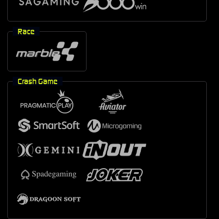
Race
Crash Game