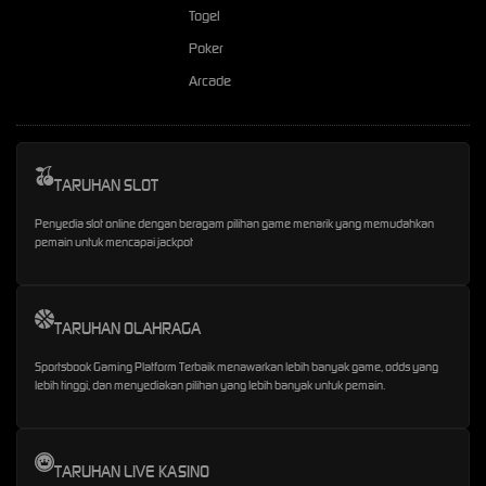
Togel
Poker
Arcade
TARUHAN SLOT
Penyedia slot online dengan beragam pilihan game menarik yang memudahkan
pemain untuk mencapai jackpot
TARUHAN OLAHRAGA
Sportsbook Gaming Platform Terbaik menawarkan lebih banyak game, odds yang
lebih tinggi, dan menyediakan pilihan yang lebih banyak untuk pemain.
TARUHAN LIVE KASINO