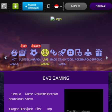
Main di
MASUK
DAFTAR
Telegram
HOT
SLOTS
OLAHRAGA
LIVE
RACE
CRASH
TOGEL
POKER
ARCADE
PROMOSI
GAMES
CASINO
GAME
EVO GAMING
Semua
Game
Roulette
Baccarat
permainan
Show
Dragon
Blackjack
First
Top