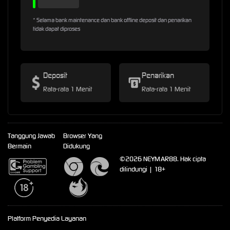
* Selama bank maintenance dan bank offline deposit dan penarikan
tidak dapat diproses
Deposit
Penarikan
Rata-rata 1 Menit
Rata-rata 1 Menit
Tanggung Jawab
Browser Yang
Bermain
Didukung
©2026 NEYMAR88. Hak cipta
dilindungi | 18+
Platform Penyedia Layanan