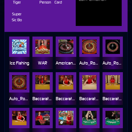
Tiger
Person
Card
Super
Sic Bo
Ice Fishing
WAR
American_Roulette
Auto_Roulette
Auto_Roulette_La_Partage
Auto_Roulette_VIP
Baccarat_A
Baccarat_B
Baccarat_C
Baccarat_Control_Squeeze