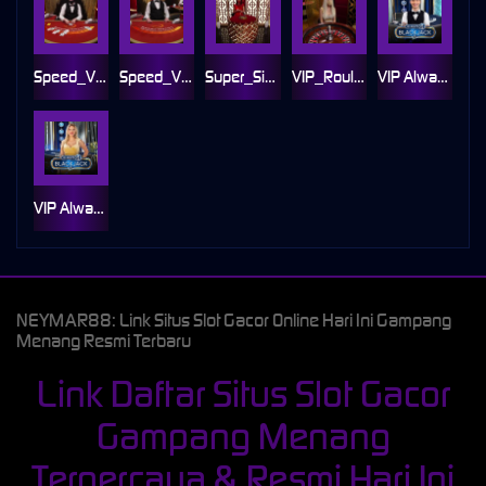
Speed_VIP_Blackjack_C
Speed_VIP_Blackjack_D
Super_Sic_Bo
VIP_Roulette
VIP Always 6 Blackjack 2
VIP Always 6 Blackjack 3
NEYMAR88: Link Situs Slot Gacor Online Hari Ini Gampang
Menang Resmi Terbaru
Link Daftar Situs Slot Gacor
Gampang Menang
Terpercaya & Resmi Hari Ini