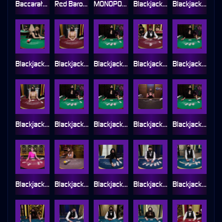
Baccarat_Squeeze
Red Baron RNG
MONOPOLY Roll'em
Blackjack_B
Blackjack_C
Blackjack_D
Blackjack_Diamond_VIP
Blackjack_E
Blackjack_Fortune_VIP
Blackjack_G
Blackjack_Grand_VIP
Blackjack_H
Blackjack_I
Blackjack_Infinite
Blackjack_J
Blackjack_Party
Blackjack_Platinum_VIP
Blackjack_Silver_1
Blackjack_Silver_2
Blackjack_Silver_3