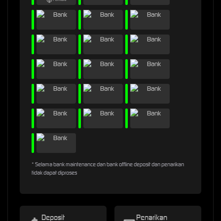
* Selama bank maintenance dan bank offline deposit dan penarikan
tidak dapat diproses
Deposit
Penarikan