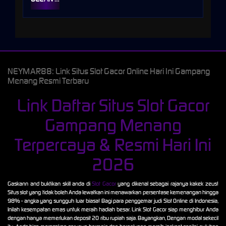
NEYMAR88: Link Situs Slot Gacor Online Hari Ini Gampang
Menang Resmi Terbaru
Link Daftar Situs Slot Gacor
Gampang Menang
Terpercaya & Resmi Hari Ini
2026
Gaskann and buktikan skill anda di
Slot Gacor
yang dikenal sebagai rajanya kakek zeus!
Situs slot yang tidak boleh Anda lewatkan ini menawarkan persentase kemenangan hingga
98% - angka yang sungguh luar biasa! Bagi para penggemar judi Slot Online di Indonesia,
Inilah kesempatan emas untuk meraih hadiah besar. Link Slot Gacor siap menghibur Anda
dengan hanya memerlukan deposit 20 ribu rupiah saja. Bayangkan, Dengan modal sekecil