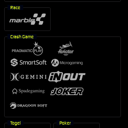
Race
Crash Game
Togel
Poker