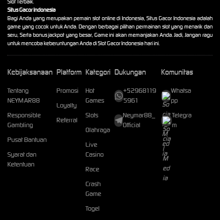
Slot Terbaik.
Situs Gacor Indonesia
Bagi Anda yang merupakan pemain slot online di Indonesia, Situs Gacor Indonesia adalah
game yang cocok untuk Anda. Dengan berbagai pilihan permainan slot yang menarik dan
seru, Serta bonus jackpot yang besar, Game ini akan memanjakan Anda. Jadi, Jangan ragu
untuk mencoba keberuntungan Anda di Slot Gacor Indonesia hari ini.
Kebijaksanaan
Platform
Kategori
Dukungan
Komunitas
Tentang
Promosi
Hot
+52968119
Whatsa
NEYMAR88
Games
5961
pp
Loyalty
Responsible
Slots
Neymar88_
Telegra
Referral
Gambling
Official
m
Olahraga
Pusat Bantuan
Live
Syarat dan
Casino
Ketentuan
Race
Crash
Game
Togel