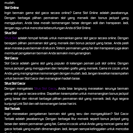
mudah.
Slot Online
Ingin bermain game slot gacor secara online? Game Slot Online adalah jawabannya.
Dengan berbagai pilihan permainan slot yang menarik dan bonus jackpot yang
menggiurkan, Anda bisa meraih kemenangan besar dengan adil dan transparan. Jadi,
Jangan ragu untuk mencoba keberuntungan Anda di Slot Online.
Situs Slot
Situs Slot
adalah tempat terbaik untuk memainkan game slot gacor secara online. Dengan
beragam pilihan permainan slot yang menarik dan bonus jackpot yang besar, Anda pasti
akan merasa puas bermain di situs ini. Sistem permainan yang fair dan transparan juga akan
membuat pengalaman bermain Anda semakin menyenangkan.
Slot Gacor
Slot Gacor adalah game slot yang populer di kalangan pemain judi slot online. Dengan
bonus jackpot yang menggiurkan dan tampilan grafis yang menarik, Game ini cocok untuk
Anda yang menginginkan kemenangan dengan mudah. Jadi, Jangan lewatkan kesempatan
untuk bermain Slot Gacor dan menangkan hadiah besar.
Situs Slot Gacor
Dengan mengakses
Situs Slot Gacor
, Anda bisa langsung merasakan serunya bermain
game slot gacor secara online. Dapatkan kesempatan untuk memenangkan bonus jackpot
yang besar dan nikmati berbagai pilihan permainan slot yang menarik. Jadi, Ayo segera
kunjungi Link Slot dan raih kemenangan besar hari ini.
Slot Terbaik
Ingin merasakan pengalaman bermain slot yang seru dan mengasyikkan? Slot Gacor
Terbaik adalah jawabannya. Dengan berbagai fitur menarik seperti bonus jackpot yang
besar dan sistem permainan yang fair, Game ini cocok untuk Anda yang mencari game slot
gacor terbaik yang mudah dimenangkan. Jadi, Jangan sampai ketinggalan untuk mencoba