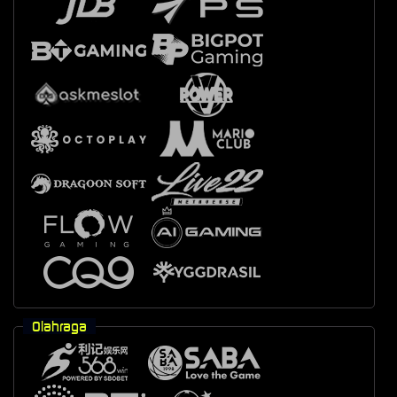
Olahraga