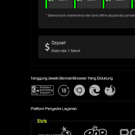
* Selama bank maintenance dan bank offline deposit dan penarik
Deposit
Rata-rata 1 Menit
Tanggung Jawab Bermain
Browser Yang Didukung
Platform Penyedia Layanan
Slots