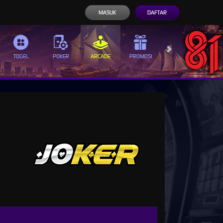
MASUK
DAFTAR
TOGEL
POKER
ARCADE
PROMOSI