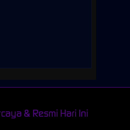
caya & Resmi Hari Ini