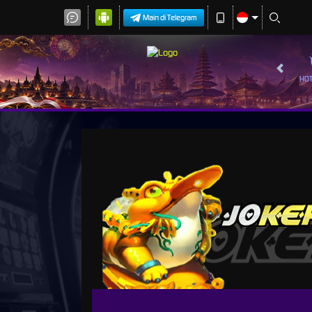
Main di Telegram
HO