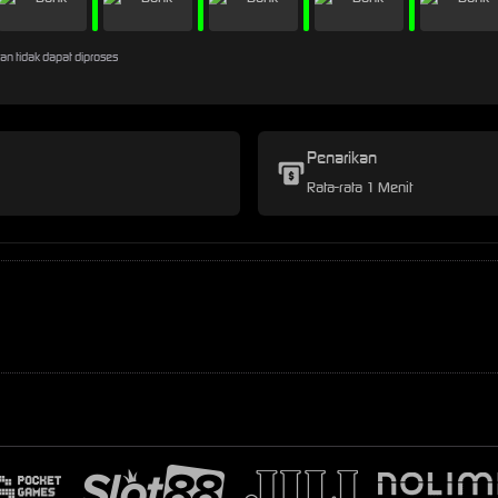
an tidak dapat diproses
Penarikan
Rata-rata 1 Menit