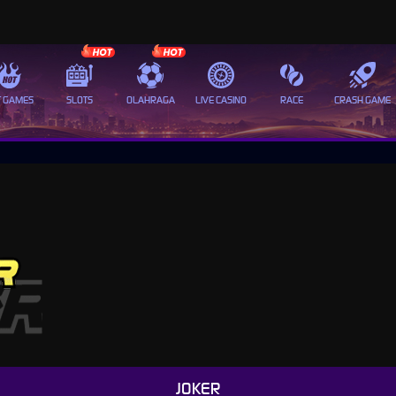
T GAMES
SLOTS
OLAHRAGA
LIVE CASINO
RACE
CRASH GAME
JOKER