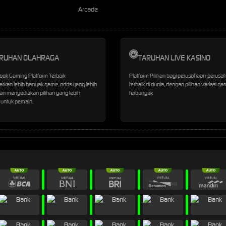
Arcade
RUHAN OLAHRAGA
TARUHAN LIVE KASINO
ook Gaming Platform Terbaik
Platform Pilihan bagi perusahaan-perusa
kan lebih banyak game, odds yang lebih
terbaik di dunia, dengan pilihan variasi g
 dan menyediakan pilihan yang lebih
terbanyak
untuk pemain.